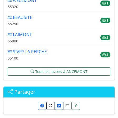
ANCEMONT
1
55320
BEAUSITE
1
55250
LAIMONT
2
55800
SIVRY LA PERCHE
2
55100
Tous les lavoirs à ANCEMONT
Partager