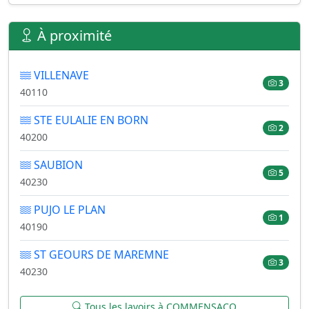
À proximité
VILLENAVE
3
40110
STE EULALIE EN BORN
2
40200
SAUBION
5
40230
PUJO LE PLAN
1
40190
ST GEOURS DE MAREMNE
3
40230
Tous les lavoirs à COMMENSACQ