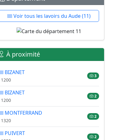
Voir tous les lavoirs du Aude (11)
À proximité
BIZANET
3
11200
BIZANET
2
11200
MONTFERRAND
2
11320
PUIVERT
2