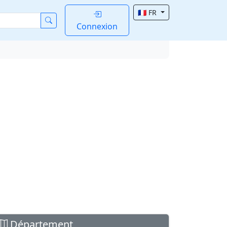
🇫🇷 FR
Connexion
Département