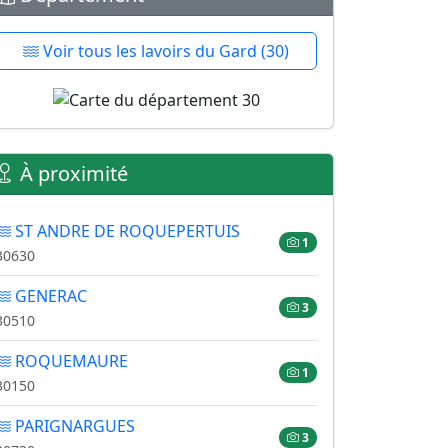
Voir tous les lavoirs du Gard (30)
À proximité
ST ANDRE DE ROQUEPERTUIS
1
30630
GENERAC
3
30510
ROQUEMAURE
1
30150
PARIGNARGUES
3