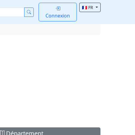
🇫🇷 FR
Connexion
Département