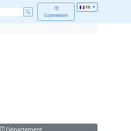
🇫🇷 FR
Connexion
Département