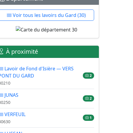
Voir tous les lavoirs du Gard (30)
À proximité
Lavoir de Fond d'Isière — VERS
PONT DU GARD
2
30210
JUNAS
2
30250
VERFEUIL
1
30630