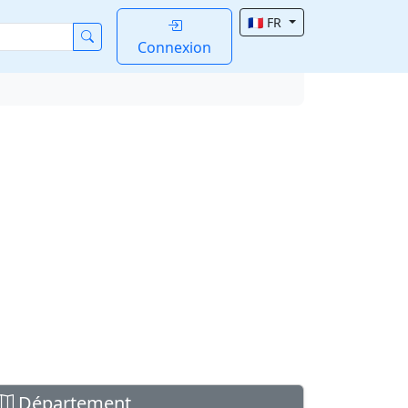
🇫🇷 FR
Connexion
Département