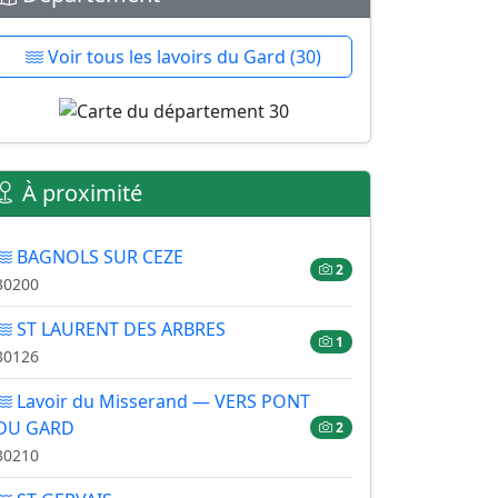
Voir tous les lavoirs du Gard (30)
À proximité
BAGNOLS SUR CEZE
2
30200
ST LAURENT DES ARBRES
1
30126
Lavoir du Misserand — VERS PONT
DU GARD
2
30210