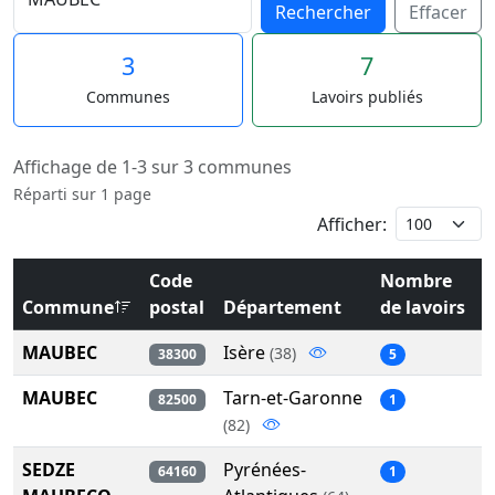
Rechercher
Effacer
3
7
Communes
Lavoirs publiés
Affichage de 1-3 sur 3 communes
Réparti sur 1 page
Afficher:
Code
Nombre
Commune
postal
Département
de lavoirs
MAUBEC
Isère
(38)
38300
5
MAUBEC
Tarn-et-Garonne
82500
1
(82)
SEDZE
Pyrénées-
64160
1