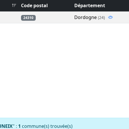
Code postal
Département
Dordogne
(24)
24310
UNEIX
" :
1
commune(s) trouvée(s)