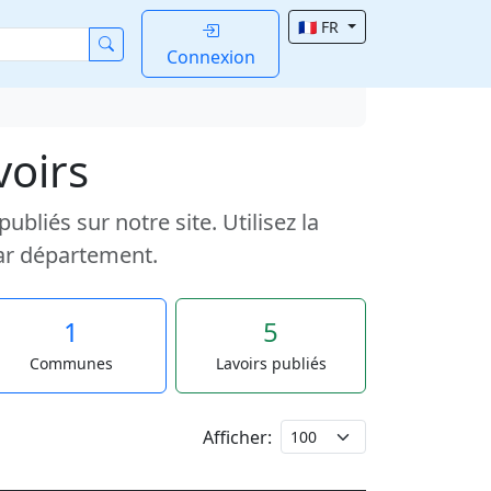
🇫🇷 FR
Connexion
voirs
liés sur notre site. Utilisez la
ar département.
1
5
Communes
Lavoirs publiés
Afficher: