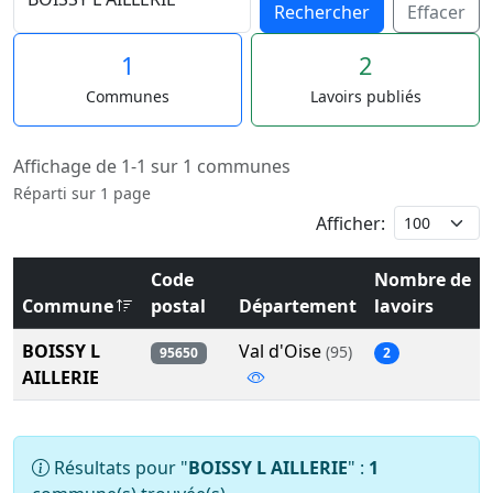
Rechercher
Effacer
1
2
Communes
Lavoirs publiés
Affichage de 1-1 sur 1 communes
Réparti sur 1 page
Afficher:
Code
Nombre de
Commune
postal
Département
lavoirs
BOISSY L
Val d'Oise
(95)
95650
2
AILLERIE
Résultats pour "
BOISSY L AILLERIE
" :
1