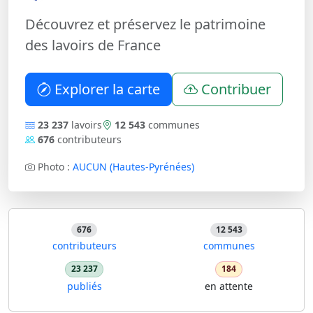
Découvrez et préservez le patrimoine
des lavoirs de France
Explorer la carte
Contribuer
23 237
lavoirs
12 543
communes
676
contributeurs
Photo :
AUCUN (Hautes-Pyrénées)
676
12 543
contributeurs
communes
23 237
184
publiés
en attente