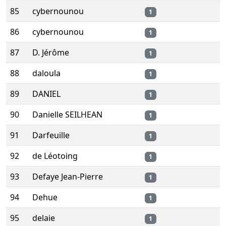
85
cybernounou
1
86
cybernounou
1
87
D. Jérôme
1
88
daloula
1
89
DANIEL
1
90
Danielle SEILHEAN
1
91
Darfeuille
1
92
de Léotoing
1
93
Defaye Jean-Pierre
1
94
Dehue
1
95
delaie
1