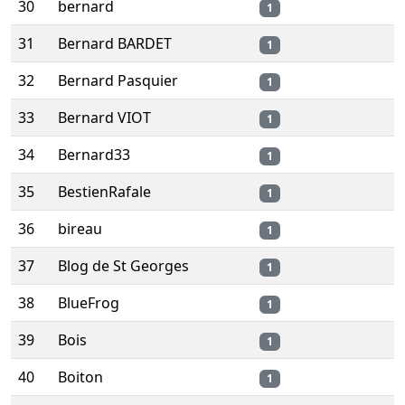
30
bernard
1
31
Bernard BARDET
1
32
Bernard Pasquier
1
33
Bernard VIOT
1
34
Bernard33
1
35
BestienRafale
1
36
bireau
1
37
Blog de St Georges
1
38
BlueFrog
1
39
Bois
1
40
Boiton
1