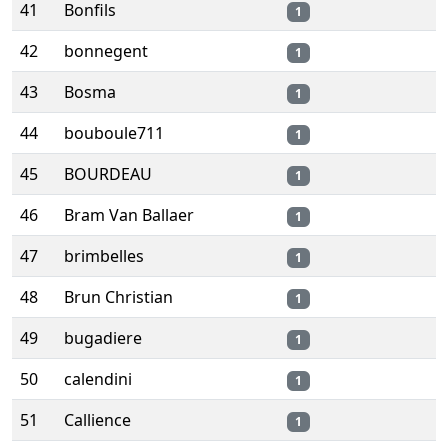
41
Bonfils
1
42
bonnegent
1
43
Bosma
1
44
bouboule711
1
45
BOURDEAU
1
46
Bram Van Ballaer
1
47
brimbelles
1
48
Brun Christian
1
49
bugadiere
1
50
calendini
1
51
Callience
1