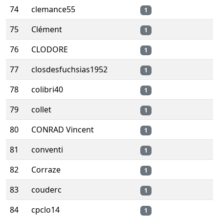
74
clemance55
1
75
Clément
1
76
CLODORE
1
77
closdesfuchsias1952
1
78
colibri40
1
79
collet
1
80
CONRAD Vincent
1
81
conventi
1
82
Corraze
1
83
couderc
1
84
cpclo14
1