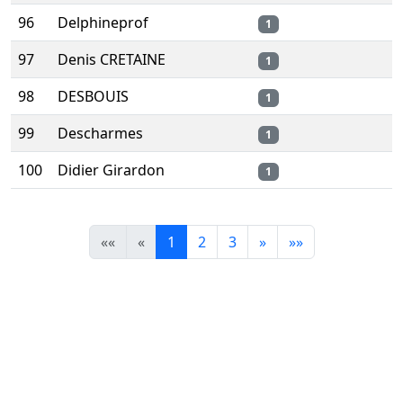
96
Delphineprof
1
97
Denis CRETAINE
1
98
DESBOUIS
1
99
Descharmes
1
100
Didier Girardon
1
««
«
1
2
3
»
»»