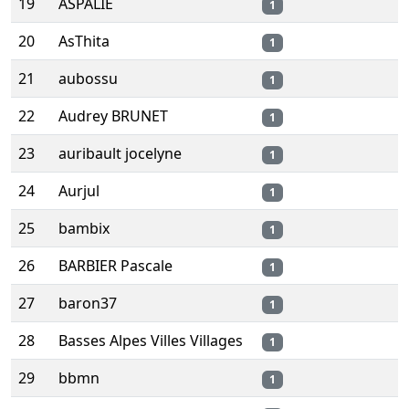
19
ASPALIE
1
20
AsThita
1
21
aubossu
1
22
Audrey BRUNET
1
23
auribault jocelyne
1
24
Aurjul
1
25
bambix
1
26
BARBIER Pascale
1
27
baron37
1
28
Basses Alpes Villes Villages
1
29
bbmn
1