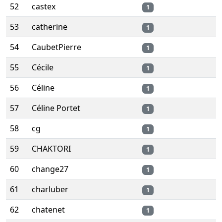
52
castex
1
53
catherine
1
54
CaubetPierre
1
55
Cécile
1
56
Céline
1
57
Céline Portet
1
58
cg
1
59
CHAKTORI
1
60
change27
1
61
charluber
1
62
chatenet
1