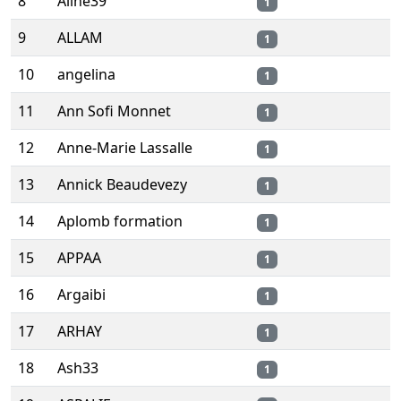
8
Aline39
1
9
ALLAM
1
10
angelina
1
11
Ann Sofi Monnet
1
12
Anne-Marie Lassalle
1
13
Annick Beaudevezy
1
14
Aplomb formation
1
15
APPAA
1
16
Argaibi
1
17
ARHAY
1
18
Ash33
1