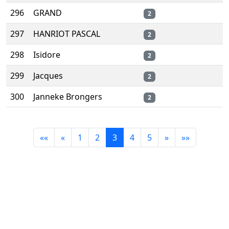
296
GRAND
2
297
HANRIOT PASCAL
2
298
Isidore
2
299
Jacques
2
300
Janneke Brongers
2
««
«
1
2
3
4
5
»
»»