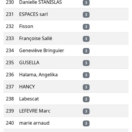
230
Danielle STANISLAS
3
231
ESPACES sarl
3
232
Fisson
3
233
Françoise Sallé
3
234
Geneviève Bringuier
3
235
GUSELLA
3
236
Halama, Angelika
3
237
HANCY
3
238
Labescat
3
239
LEFEVRE Marc
3
240
marie arnaud
3