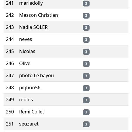
241
mariedolly
3
242
Masson Christian
3
243
Nadia SOLER
3
244
neves
3
245
Nicolas
3
246
Olive
3
247
photo Le bayou
3
248
pitjhon56
3
249
rculos
3
250
Remi Collet
3
251
seuzaret
3