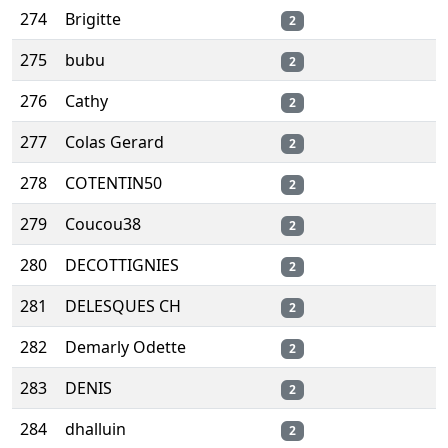
274
Brigitte
2
275
bubu
2
276
Cathy
2
277
Colas Gerard
2
278
COTENTIN50
2
279
Coucou38
2
280
DECOTTIGNIES
2
281
DELESQUES CH
2
282
Demarly Odette
2
283
DENIS
2
284
dhalluin
2