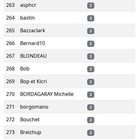
263
asphcr
2
264
bastin
2
265
Bazzaclark
2
266
Bernard10
2
267
BLONDEAU
2
268
Bob
2
269
Bop et Kicri
2
270
BORDAGARAY Michelle
2
271
borgomano
2
272
Bouchet
2
273
Breizhup
2