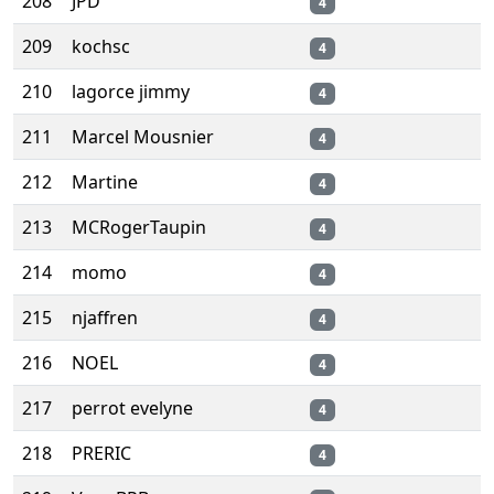
208
JPD
4
209
kochsc
4
210
lagorce jimmy
4
211
Marcel Mousnier
4
212
Martine
4
213
MCRogerTaupin
4
214
momo
4
215
njaffren
4
216
NOEL
4
217
perrot evelyne
4
218
PRERIC
4