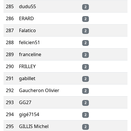
285
dudu55
2
286
ERARD
2
287
Falatico
2
288
felicien51
2
289
franceline
2
290
FRILLEY
2
291
gabillet
2
292
Gaucheron Olivier
2
293
GG27
2
294
gigé7154
2
295
GILLIS Michel
2