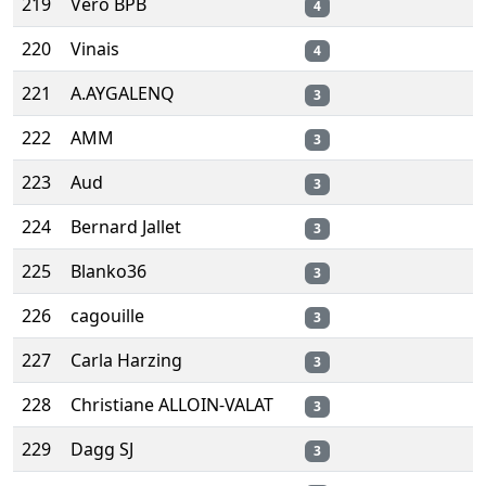
219
Vero BPB
4
220
Vinais
4
221
A.AYGALENQ
3
222
AMM
3
223
Aud
3
224
Bernard Jallet
3
225
Blanko36
3
226
cagouille
3
227
Carla Harzing
3
228
Christiane ALLOIN-VALAT
3
229
Dagg SJ
3