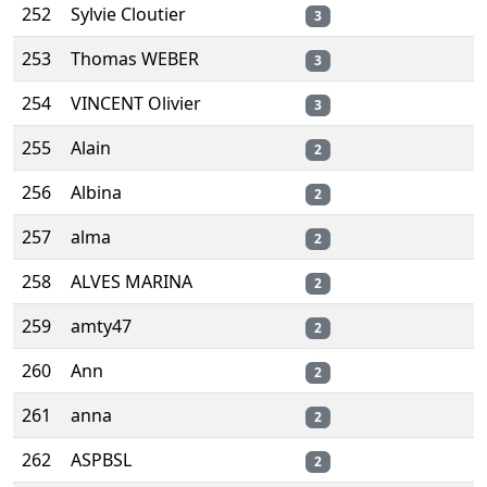
252
Sylvie Cloutier
3
253
Thomas WEBER
3
254
VINCENT Olivier
3
255
Alain
2
256
Albina
2
257
alma
2
258
ALVES MARINA
2
259
amty47
2
260
Ann
2
261
anna
2
262
ASPBSL
2