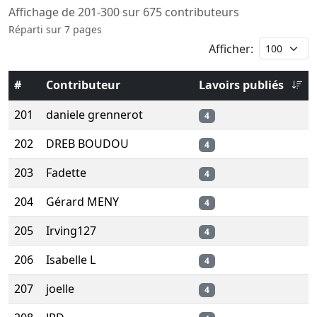
Affichage de 201-300 sur 675 contributeurs
Réparti sur 7 pages
Afficher:
#
Contributeur
Lavoirs publiés
201
daniele grennerot
4
202
DREB BOUDOU
4
203
Fadette
4
204
Gérard MENY
4
205
Irving127
4
206
Isabelle L
4
207
joelle
4