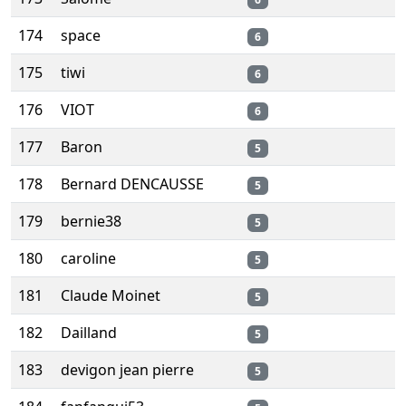
174
space
6
175
tiwi
6
176
VIOT
6
177
Baron
5
178
Bernard DENCAUSSE
5
179
bernie38
5
180
caroline
5
181
Claude Moinet
5
182
Dailland
5
183
devigon jean pierre
5