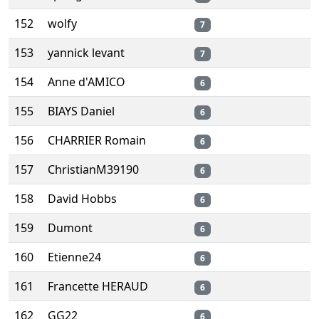
152
wolfy
7
153
yannick levant
7
154
Anne d'AMICO
6
155
BIAYS Daniel
6
156
CHARRIER Romain
6
157
ChristianM39190
6
158
David Hobbs
6
159
Dumont
6
160
Etienne24
6
161
Francette HERAUD
6
162
GG22
6