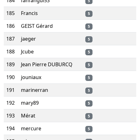
184
fanfangui53
5
185
Francis
5
186
GEIST Gérard
5
187
jaeger
5
188
Jcube
5
189
Jean Pierre DUBURCQ
5
190
jouniaux
5
191
marinerran
5
192
mary89
5
193
Mérat
5
194
mercure
5