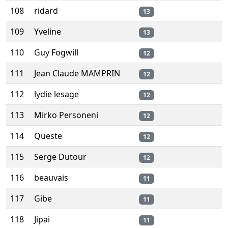
108
ridard
13
109
Yveline
13
110
Guy Fogwill
12
111
Jean Claude MAMPRIN
12
112
lydie lesage
12
113
Mirko Personeni
12
114
Queste
12
115
Serge Dutour
12
116
beauvais
11
117
Gibe
11
118
Jipai
11