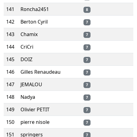
141
Roncha2451
8
142
Berton Cyril
7
143
Chamix
7
144
CriCri
7
145
DOIZ
7
146
Gilles Renaudeau
7
147
JEMALOU
7
148
Nadya
7
149
Olivier PETIT
7
150
pierre nisole
7
151
springers
7