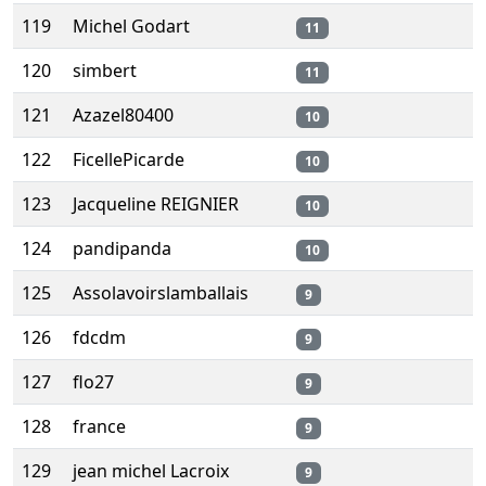
119
Michel Godart
11
120
simbert
11
121
Azazel80400
10
122
FicellePicarde
10
123
Jacqueline REIGNIER
10
124
pandipanda
10
125
Assolavoirslamballais
9
126
fdcdm
9
127
flo27
9
128
france
9
129
jean michel Lacroix
9