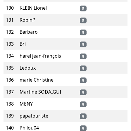
130
KLEIN Lionel
9
131
RobinP
9
132
Barbaro
8
133
Bri
8
134
harel jean-françois
8
135
Ledoux
8
136
marie Christine
8
137
Martine SODAIGUI
8
138
MENY
8
139
papatouriste
8
140
Philou04
8