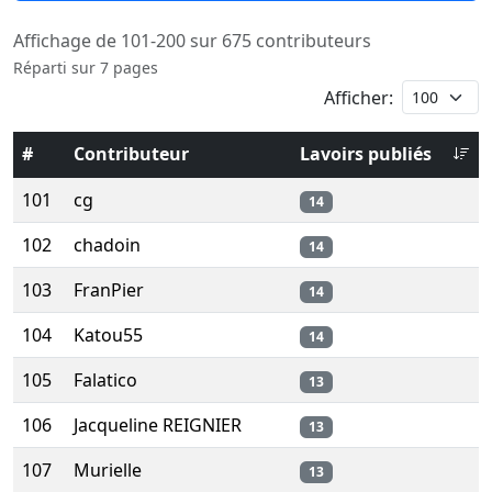
Affichage de 101-200 sur 675 contributeurs
Réparti sur 7 pages
Afficher:
#
Contributeur
Lavoirs publiés
101
cg
14
102
chadoin
14
103
FranPier
14
104
Katou55
14
105
Falatico
13
106
Jacqueline REIGNIER
13
107
Murielle
13