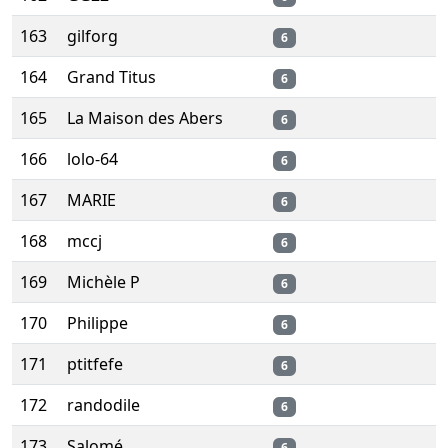
163
gilforg
6
164
Grand Titus
6
165
La Maison des Abers
6
166
lolo-64
6
167
MARIE
6
168
mccj
6
169
Michèle P
6
170
Philippe
6
171
ptitfefe
6
172
randodile
6
173
Salomé
6