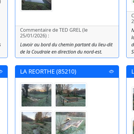
)
C
2
Commentaire de TED GREL (le
N
25/01/2026) :
l
s
Lavoir au bord du chemin partant du lieu-dit
d
de la Coudraie en direction du nord-est.
S
LA REORTHE (85210)