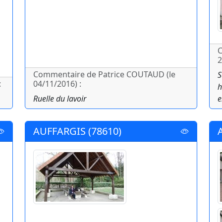
C
2
Commentaire de Patrice COUTAUD (le
S
:
04/11/2016) :
h
Ruelle du lavoir
e
AUFFARGIS (78610)