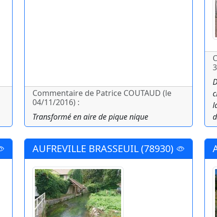
C
3
D
Commentaire de Patrice COUTAUD (le
c
04/11/2016) :
l
Transformé en aire de pique nique
d
AUFREVILLE BRASSEUIL (78930)