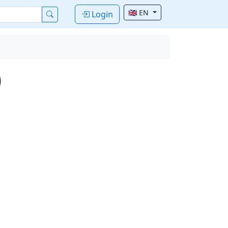
🇬🇧 EN
Login
)