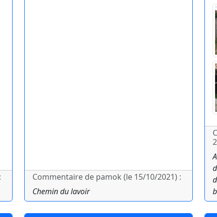
C
2
A
d
:
Commentaire de pamok (le 15/10/2021) :
d
Chemin du lavoir
b