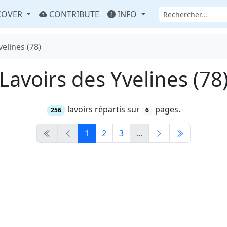
COVER
CONTRIBUTE
INFO
velines (78)
Lavoirs des Yvelines (78
lavoirs répartis sur
pages.
256
6
1
2
3
...