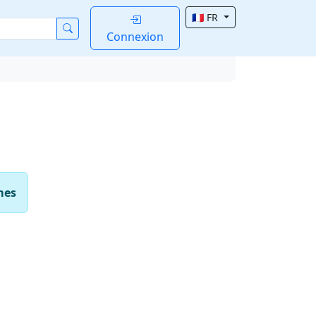
🇫🇷 FR
Connexion
mes