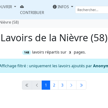
UVRIR
INFOS
CONTRIBUER
Nièvre (58)
Lavoirs de la Nièvre (58)
lavoirs répartis sur
pages.
148
3
Affichage filtré : uniquement les lavoirs ajoutés par
Anony
1
2
3