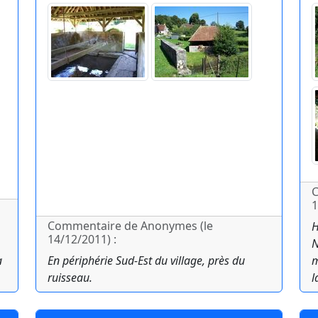
C
1
Commentaire de Anonymes (le
H
14/12/2011) :
N
a
En périphérie Sud-Est du village, près du
m
ruisseau.
l