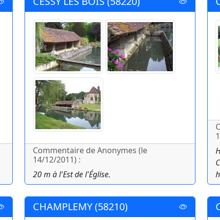
CESSY LES BOIS (58220)
C
1
Commentaire de Anonymes (le
H
14/12/2011) :
C
20 m à l'Est de l'Église.
h
CHAMPLEMY (58210)