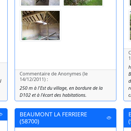
C
1
H
Commentaire de Anonymes (le
B
14/12/2011) :
l
d
250 m à l'Est du village, en bordure de la
r
D102 et à l'écart des habitations.
c
BEAUMONT LA FERRIERE
(58700)