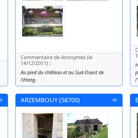
C
1
Commentaire de Anonymes (le
14/12/2011) :
H
Au pied du château et au Sud-Ouest de
p
.
l'étang.
l
ARZEMBOUY (58700)