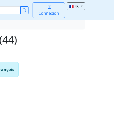
🇫🇷 FR
Connexion
(44)
françois