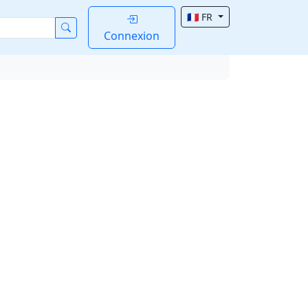
🇫🇷 FR
Connexion