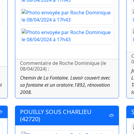
C
0
Commentaire de Roche Dominique (le
08/04/2024) :
J
Chemin de La Fontaine. Lavoir couvert avec
L
i
sa fontaine et un oratoire.1892, rénovation
T
2008.
l
POUILLY SOUS CHARLIEU
(42720)