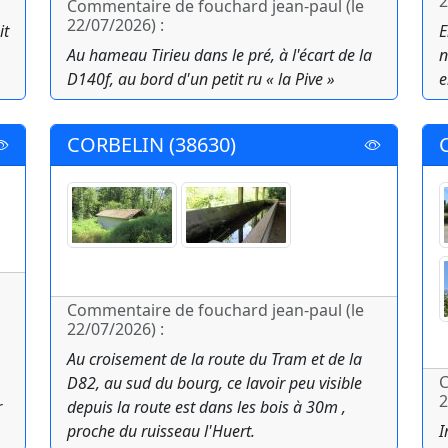
2
Commentaire de fouchard jean-paul (le
22/07/2026) :
it
E
Au hameau Tirieu dans le pré, à l'écart de la
n
D140f, au bord d'un petit ru « la Pive »
e
CORBELIN (38630)
Commentaire de fouchard jean-paul (le
22/07/2026) :
Au croisement de la route du Tram et de la
C
D82, au sud du bourg, ce lavoir peu visible
2
r
depuis la route est dans les bois à 30m ,
proche du ruisseau l'Huert.
I