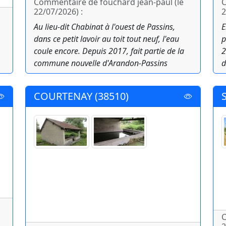
Commentaire de fouchard jean-paul (le
C
22/07/2026) :
2
Au lieu-dit Chabinat à l'ouest de Passins,
E
dans ce petit lavoir au toit tout neuf, l'eau
p
coule encore. Depuis 2017, fait partie de la
2
commune nouvelle d'Arandon-Passins
d
COURTENAY (38510)
C