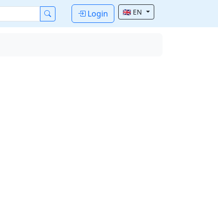
🇬🇧 EN
Login