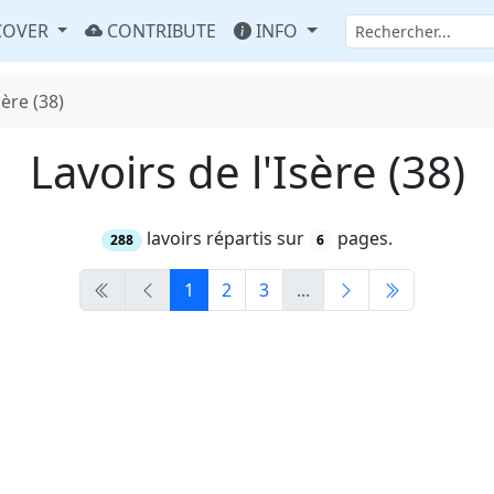
COVER
CONTRIBUTE
INFO
sère (38)
Lavoirs de l'Isère (38)
lavoirs répartis sur
pages.
288
6
1
2
3
...