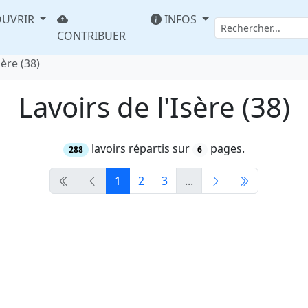
UVRIR
INFOS
CONTRIBUER
sère (38)
Lavoirs de l'Isère (38)
lavoirs répartis sur
pages.
288
6
1
2
3
...