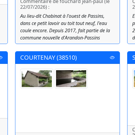
Commentaire de fouchard jean-paul (le
C
22/07/2026) :
2
Au lieu-dit Chabinat à l'ouest de Passins,
E
dans ce petit lavoir au toit tout neuf, l'eau
p
coule encore. Depuis 2017, fait partie de la
2
commune nouvelle d'Arandon-Passins
d
COURTENAY (38510)
C