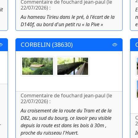
2
Commentaire de fouchard jean-paul (le
22/07/2026) :
it
E
Au hameau Tirieu dans le pré, à l'écart de la
n
D140f, au bord d'un petit ru « la Pive »
e
CORBELIN (38630)
Commentaire de fouchard jean-paul (le
22/07/2026) :
Au croisement de la route du Tram et de la
C
D82, au sud du bourg, ce lavoir peu visible
2
r
depuis la route est dans les bois à 30m ,
proche du ruisseau l'Huert.
I