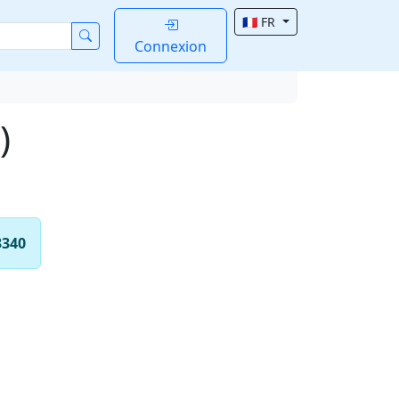
🇫🇷 FR
Connexion
)
3340