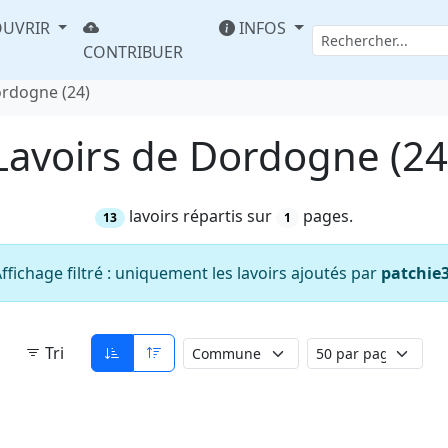
UVRIR
INFOS
CONTRIBUER
ordogne (24)
Lavoirs de Dordogne (24
lavoirs répartis sur
pages.
13
1
ffichage filtré : uniquement les lavoirs ajoutés par
patchie
Tri