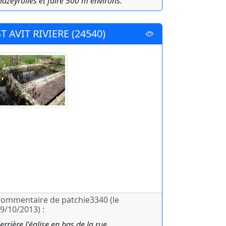
azeyrolles et faire 500 m environs.
ST AVIT RIVIERE (24540)
ommentaire de patchie3340 (le
9/10/2013) :
errière l'église en bas de la rue