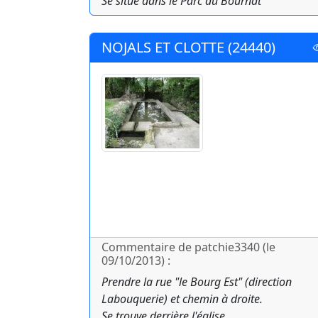
Se situe dans le Parc du Bournat
NOJALS ET CLOTTE (24440)
Commentaire de patchie3340 (le
09/10/2013) :
Prendre la rue "le Bourg Est" (direction
Labouquerie) et chemin à droite.
Se trouve derrière l'église.