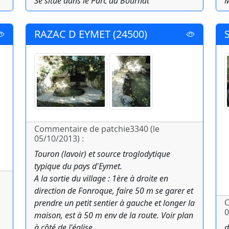
Se situe dans le Parc du Bournat
M
RAZAC D EYMET (24500)
Commentaire de patchie3340 (le
05/10/2013) :
Touron (lavoir) et source troglodytique
typique du pays d'Eymet.
A la sortie du village : 1ère à droite en
direction de Fonroque, faire 50 m se garer et
C
prendre un petit sentier à gauche et longer la
0
maison, est à 50 m env de la route. Voir plan
à côté de l'église.
d