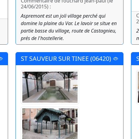
Commentaire de fouchard jean-paul (le
24/06/2015) :
C
Aspremont est un joli village perché qui
2
domine la plaine du Var. Le lavoir se situe en
partie basse du village, route de Castagnieu,
2
prés de l'hostellerie.
m
ST SAUVEUR SUR TINEE (06420)