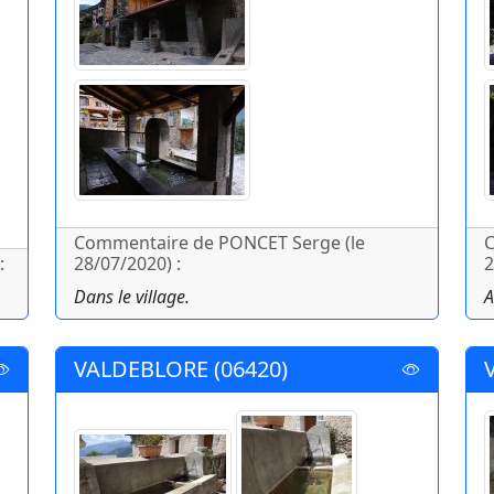
Commentaire de PONCET Serge (le
C
:
28/07/2020) :
2
Dans le village.
A
VALDEBLORE (06420)