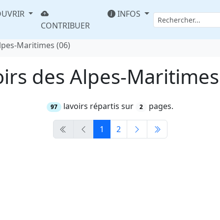
UVRIR
INFOS
CONTRIBUER
lpes-Maritimes (06)
irs des Alpes-Maritimes
lavoirs répartis sur
pages.
97
2
1
2