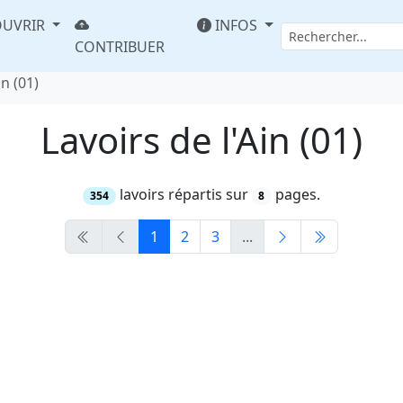
UVRIR
INFOS
CONTRIBUER
in (01)
Lavoirs de l'Ain (01)
lavoirs répartis sur
pages.
354
8
1
2
3
...