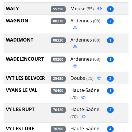
WALY
Meuse
(55)
55250
1
WAGNON
Ardennes
(08)
08270
2
WADIMONT
Ardennes
(08)
08220
1
WADELINCOURT
Ardennes
(08)
08200
1
VYT LES BELVOIR
Doubs
(25)
25430
2
VYANS LE VAL
Haute-Saône
70400
1
(70)
VY LES RUPT
Haute-Saône
70120
2
(70)
VY LES LURE
Haute-Saône
70200
4