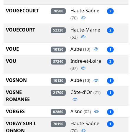
VOUGECOURT
Haute-Saône
70500
2
(70)
VOUECOURT
Haute-Marne
52320
2
(52)
VOUE
Aube
(10)
10150
1
VOU
Indre-et-Loire
37240
2
(37)
VOSNON
Aube
(10)
10130
1
VOSNE
Côte-d'Or
(21)
21700
1
ROMANEE
VORGES
Aisne
(02)
02860
1
VORAY SUR L
Haute-Saône
70190
1
OGNON
(70)