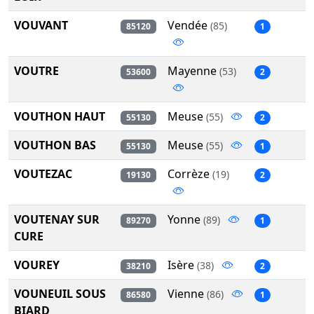
VOUVANT
Vendée
(85)
85120
1
VOUTRE
Mayenne
(53)
53600
2
VOUTHON HAUT
Meuse
(55)
55130
2
VOUTHON BAS
Meuse
(55)
55130
1
VOUTEZAC
Corrèze
(19)
19130
2
VOUTENAY SUR
Yonne
(89)
89270
1
CURE
VOUREY
Isère
(38)
38210
2
VOUNEUIL SOUS
Vienne
(86)
86580
1
BIARD