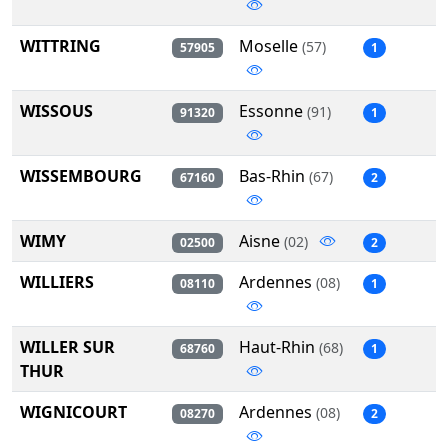
WITTRING
Moselle
(57)
57905
1
WISSOUS
Essonne
(91)
91320
1
WISSEMBOURG
Bas-Rhin
(67)
67160
2
WIMY
Aisne
(02)
02500
2
WILLIERS
Ardennes
(08)
08110
1
WILLER SUR
Haut-Rhin
(68)
68760
1
THUR
WIGNICOURT
Ardennes
(08)
08270
2