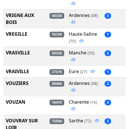
VRIGNE AUX
Ardennes
(08)
08330
3
BOIS
VREGILLE
Haute-Saône
70150
1
(70)
VRASVILLE
Manche
(50)
50330
2
VRAIVILLE
Eure
(27)
27370
1
VOUZIERS
Ardennes
(08)
08400
2
VOUZAN
Charente
(16)
16410
3
VOUVRAY SUR
Sarthe
(72)
72500
2
LOIR