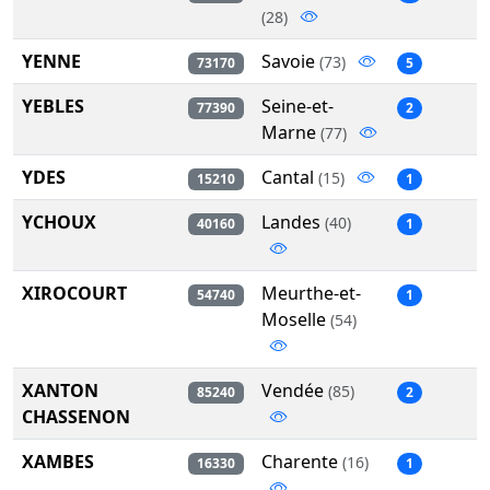
(28)
YENNE
Savoie
(73)
73170
5
YEBLES
Seine-et-
77390
2
Marne
(77)
YDES
Cantal
(15)
15210
1
YCHOUX
Landes
(40)
40160
1
XIROCOURT
Meurthe-et-
54740
1
Moselle
(54)
XANTON
Vendée
(85)
85240
2
CHASSENON
XAMBES
Charente
(16)
16330
1