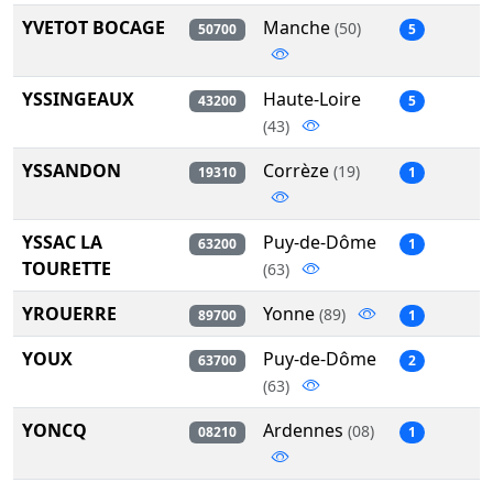
YVETOT BOCAGE
Manche
(50)
50700
5
YSSINGEAUX
Haute-Loire
43200
5
(43)
YSSANDON
Corrèze
(19)
19310
1
YSSAC LA
Puy-de-Dôme
63200
1
TOURETTE
(63)
YROUERRE
Yonne
(89)
89700
1
YOUX
Puy-de-Dôme
63700
2
(63)
YONCQ
Ardennes
(08)
08210
1