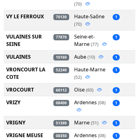
(70)
VY LE FERROUX
Haute-Saône
70130
1
(70)
VULAINES SUR
Seine-et-
77870
1
SEINE
Marne
(77)
VULAINES
Aube
(10)
10160
1
VRONCOURT LA
Haute-Marne
52240
1
COTE
(52)
VROCOURT
Oise
(60)
60112
1
VRIZY
Ardennes
(08)
08400
1
VRIGNY
Marne
(51)
51390
1
VRIGNE MEUSE
Ardennes
(08)
08350
1