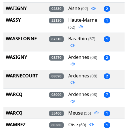
WATIGNY
Aisne
(02)
02830
2
WASSY
Haute-Marne
52130
1
(52)
WASSELONNE
Bas-Rhin
(67)
67310
1
WASIGNY
Ardennes
(08)
08270
2
WARNECOURT
Ardennes
(08)
08090
2
WARCQ
Ardennes
(08)
08000
7
WARCQ
Meuse
(55)
55400
1
WAMBEZ
Oise
(60)
60380
1