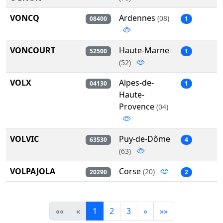
VONCQ
Ardennes
(08)
08400
1
VONCOURT
Haute-Marne
52500
1
(52)
VOLX
Alpes-de-
04130
1
Haute-
Provence
(04)
VOLVIC
Puy-de-Dôme
63530
4
(63)
VOLPAJOLA
Corse
(20)
20290
2
««
«
1
2
3
»
»»