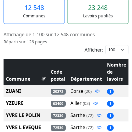
12 548
23 248
Communes
Lavoirs publiés
Affichage de 1-100 sur 12 548 communes
Réparti sur 126 pages
Afficher:
Nombre
Code
de
Commune
postal
Département
lavoirs
ZUANI
Corse
(20)
20272
1
YZEURE
Allier
(03)
03400
1
YVRE LE POLIN
Sarthe
(72)
72330
1
YVRE L EVEQUE
Sarthe
(72)
72530
1