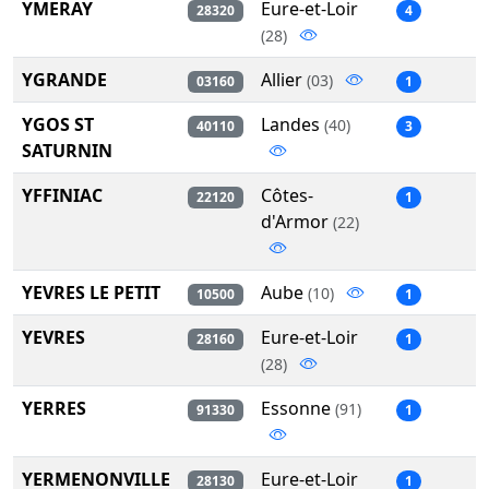
YMERAY
Eure-et-Loir
28320
4
(28)
YGRANDE
Allier
(03)
03160
1
YGOS ST
Landes
(40)
40110
3
SATURNIN
YFFINIAC
Côtes-
22120
1
d'Armor
(22)
YEVRES LE PETIT
Aube
(10)
10500
1
YEVRES
Eure-et-Loir
28160
1
(28)
YERRES
Essonne
(91)
91330
1
YERMENONVILLE
Eure-et-Loir
28130
1