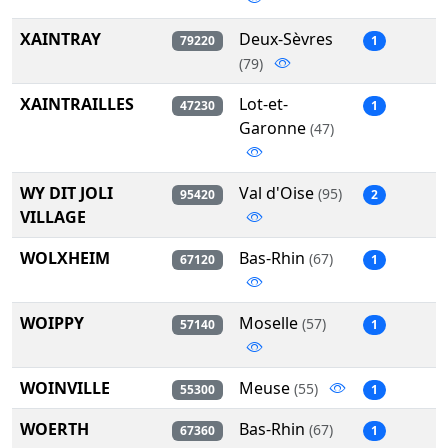
XAINTRAY
Deux-Sèvres
79220
1
(79)
XAINTRAILLES
Lot-et-
47230
1
Garonne
(47)
WY DIT JOLI
Val d'Oise
(95)
95420
2
VILLAGE
WOLXHEIM
Bas-Rhin
(67)
67120
1
WOIPPY
Moselle
(57)
57140
1
WOINVILLE
Meuse
(55)
55300
1
WOERTH
Bas-Rhin
(67)
67360
1