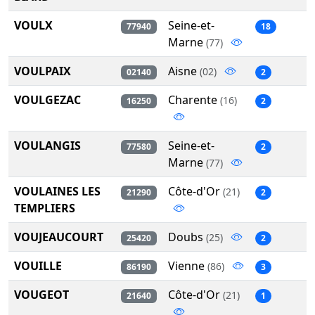
VOULX
Seine-et-
77940
18
Marne
(77)
VOULPAIX
Aisne
(02)
02140
2
VOULGEZAC
Charente
(16)
16250
2
VOULANGIS
Seine-et-
77580
2
Marne
(77)
VOULAINES LES
Côte-d'Or
(21)
21290
2
TEMPLIERS
VOUJEAUCOURT
Doubs
(25)
25420
2
VOUILLE
Vienne
(86)
86190
3
VOUGEOT
Côte-d'Or
(21)
21640
1