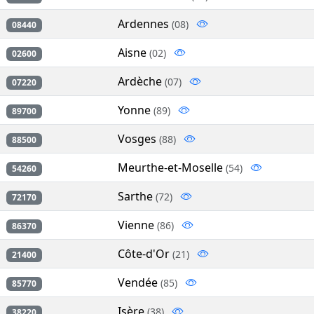
Ardennes
(08)
08440
Aisne
(02)
02600
Ardèche
(07)
07220
Yonne
(89)
89700
Vosges
(88)
88500
Meurthe-et-Moselle
(54)
54260
Sarthe
(72)
72170
Vienne
(86)
86370
Côte-d'Or
(21)
21400
Vendée
(85)
85770
Isère
(38)
38220