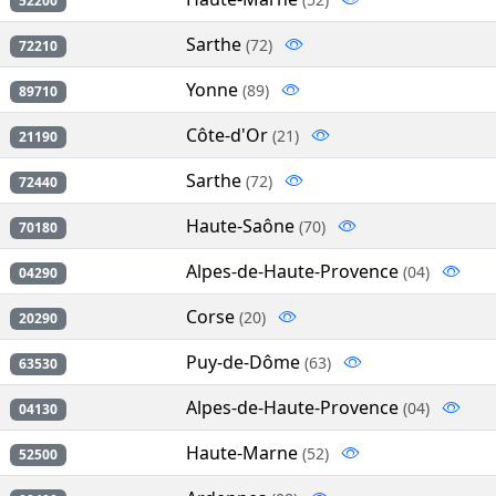
52200
Sarthe
(72)
72210
Yonne
(89)
89710
Côte-d'Or
(21)
21190
Sarthe
(72)
72440
Haute-Saône
(70)
70180
Alpes-de-Haute-Provence
(04)
04290
Corse
(20)
20290
Puy-de-Dôme
(63)
63530
Alpes-de-Haute-Provence
(04)
04130
Haute-Marne
(52)
52500