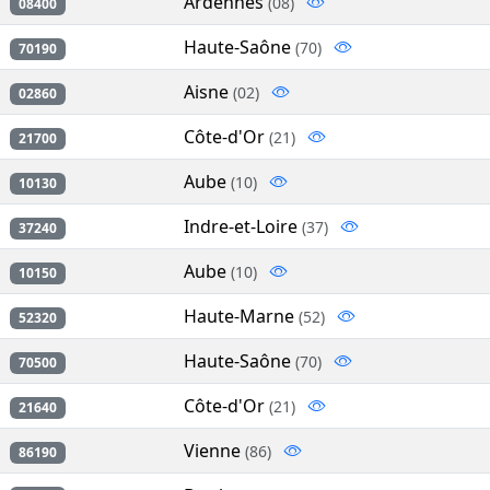
Ardennes
(08)
08400
Haute-Saône
(70)
70190
Aisne
(02)
02860
Côte-d'Or
(21)
21700
Aube
(10)
10130
Indre-et-Loire
(37)
37240
Aube
(10)
10150
Haute-Marne
(52)
52320
Haute-Saône
(70)
70500
Côte-d'Or
(21)
21640
Vienne
(86)
86190