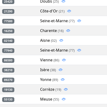
Doubs
(25)
25420
Côte-d'Or
(21)
21290
Seine-et-Marne
(77)
77580
Charente
(16)
16250
Aisne
(02)
02140
Seine-et-Marne
(77)
77940
Vienne
(86)
86580
Isère
(38)
38210
Yonne
(89)
89270
Corrèze
(19)
19130
Meuse
(55)
55130