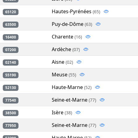
Hautes-Pyrénées
(65)
65120
Puy-de-Dôme
(63)
63500
Charente
(16)
16400
Ardèche
(07)
07200
Aisne
(02)
02140
Meuse
(55)
55190
Haute-Marne
(52)
52130
Seine-et-Marne
(77)
77540
Isère
(38)
38500
Seine-et-Marne
(77)
77950
Haute-Marne
(52)