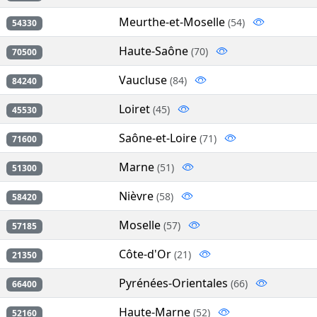
Meurthe-et-Moselle
(54)
54330
Haute-Saône
(70)
70500
Vaucluse
(84)
84240
Loiret
(45)
45530
Saône-et-Loire
(71)
71600
Marne
(51)
51300
Nièvre
(58)
58420
Moselle
(57)
57185
Côte-d'Or
(21)
21350
Pyrénées-Orientales
(66)
66400
Haute-Marne
(52)
52160