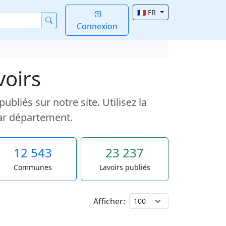
🇫🇷 FR
Connexion
voirs
liés sur notre site. Utilisez la
ar département.
12 543
23 237
Communes
Lavoirs publiés
Afficher: