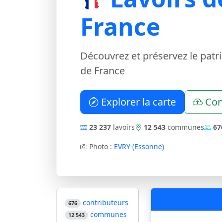
France
Découvrez et préservez le patr
de France
Explorer la carte
Con
23 237
lavoirs
12 543
communes
67
Photo :
EVRY (Essonne)
contributeurs
676
communes
12 543