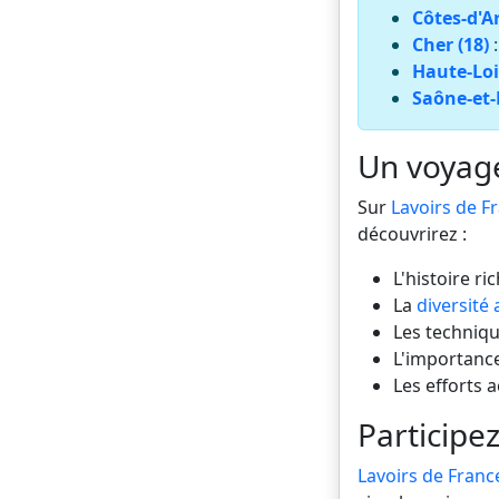
Côtes-d'A
Cher (18)
Haute-Loi
Saône-et-L
Un voyage 
Sur
Lavoirs de F
découvrirez :
L'histoire ri
La
diversité 
Les technique
L'importance
Les efforts 
Participez
Lavoirs de Franc