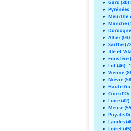
Gard (30)
Pyrénées-
Meurthe-e
Manche (
Dordogne 
Allier (03)
Sarthe (72
Ille-et-Vil
Finistère 
Lot (46)
: 
Vienne (8
Nièvre (58
Haute-Gar
Côte-d'Or 
Loire (42)
Meuse (55
Puy-de-Dô
Landes (4
Loiret (45