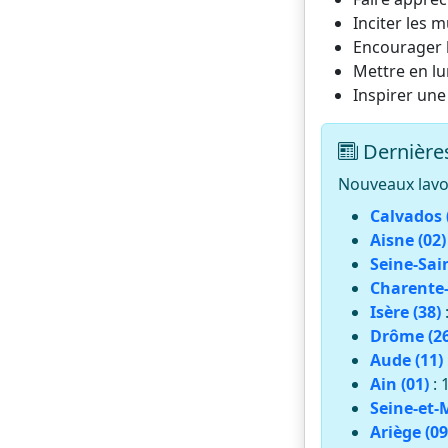
Inciter les m
Encourager l
Mettre en lu
Inspirer une
Dernières
Nouveaux lavoi
Calvados 
Aisne (02)
Seine-Sai
Charente-
Isère (38)
Drôme (26
Aude (11)
Ain (01)
: 
Seine-et-
Ariège (09