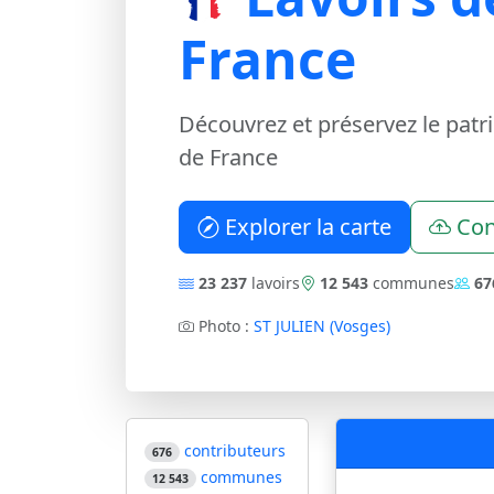
France
Découvrez et préservez le patr
de France
Explorer la carte
Con
23 237
lavoirs
12 543
communes
67
Photo :
ST JULIEN (Vosges)
contributeurs
676
communes
12 543