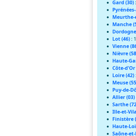
Gard (30)
Pyrénées-
Meurthe-e
Manche (
Dordogne 
Lot (46)
: 
Vienne (8
Nièvre (58
Haute-Gar
Côte-d'Or 
Loire (42)
Meuse (55
Puy-de-Dô
Allier (03)
Sarthe (72
Ille-et-Vil
Finistère 
Haute-Loi
Saône-et-L