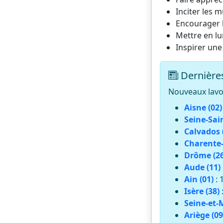
Inciter les m
Encourager l
Mettre en lu
Inspirer une
Dernières
Nouveaux lavoi
Aisne (02)
Seine-Sai
Calvados 
Charente-
Drôme (26
Aude (11)
Ain (01)
: 
Isère (38)
Seine-et-
Ariège (09