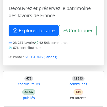
Découvrez et préservez le patrimoine
des lavoirs de France
Explorer la carte
Contribuer
23 237
lavoirs
12 543
communes
676
contributeurs
Photo :
SOUSTONS (Landes)
676
12 543
contributeurs
communes
23 237
184
publiés
en attente