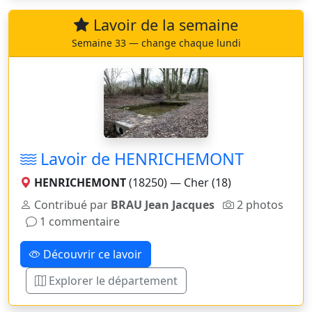
Lavoir de la semaine
Semaine 33 — change chaque lundi
Lavoir de HENRICHEMONT
HENRICHEMONT
(18250) — Cher (18)
Contribué par
BRAU Jean Jacques
2 photos
1 commentaire
Découvrir ce lavoir
Explorer le département