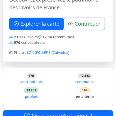
des lavoirs de France
Explorer la carte
Contribuer
23 237
lavoirs
12 543
communes
676
contributeurs
Photo :
LONGVILLERS (Calvados)
676
12 543
contributeurs
communes
23 237
184
publiés
en attente
Qu'est-ce qu'un lavoir ?