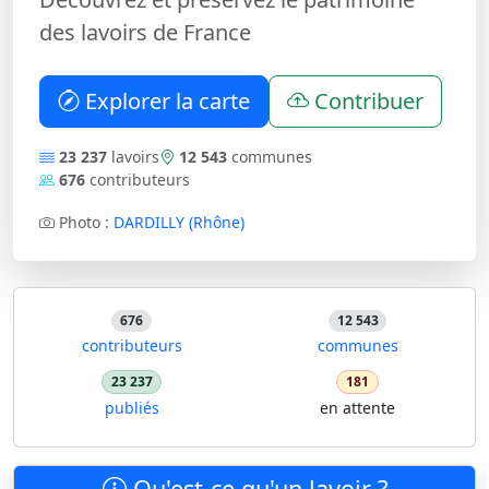
des lavoirs de France
Explorer la carte
Contribuer
23 237
lavoirs
12 543
communes
676
contributeurs
Photo :
DARDILLY (Rhône)
676
12 543
contributeurs
communes
23 237
181
publiés
en attente
Qu'est-ce qu'un lavoir ?