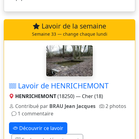
Lavoir de la semaine
Semaine 33 — change chaque lundi
Lavoir de HENRICHEMONT
HENRICHEMONT
(18250) — Cher (18)
Contribué par
BRAU Jean Jacques
2 photos
1 commentaire
Découvrir ce lavoir