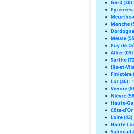
Gard (30)
Pyrénées-
Meurthe-e
Manche (
Dordogne 
Meuse (55
Puy-de-Dô
Allier (03)
Sarthe (72
Ille-et-Vil
Finistère 
Lot (46)
: 
Vienne (8
Nièvre (58
Haute-Gar
Côte-d'Or 
Loire (42)
Haute-Loi
Saône-et-L