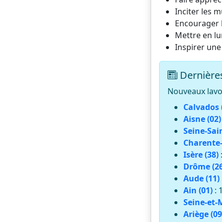
Inciter les m
Encourager l
Mettre en lu
Inspirer une
Dernières
Nouveaux lavoi
Calvados 
Aisne (02)
Seine-Sai
Charente-
Isère (38)
Drôme (26
Aude (11)
Ain (01)
: 
Seine-et-
Ariège (09