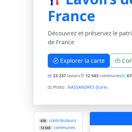
France
Découvrez et préservez le patr
de France
Explorer la carte
Con
23 237
lavoirs
12 543
communes
67
Photo :
NASSANDRES (Eure)
contributeurs
676
communes
12 543