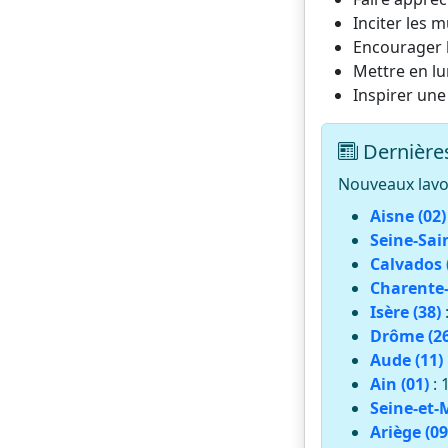
Inciter les m
Encourager l
Mettre en lu
Inspirer une
Dernières
Nouveaux lavoi
Aisne (02)
Seine-Sai
Calvados 
Charente-
Isère (38)
Drôme (26
Aude (11)
Ain (01)
: 
Seine-et-
Ariège (09