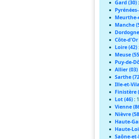
Gard (30)
Pyrénées-
Meurthe-e
Manche (
Dordogne 
Côte-d'Or 
Loire (42)
Meuse (55
Puy-de-Dô
Allier (03)
Sarthe (72
Ille-et-Vil
Finistère 
Lot (46)
: 
Vienne (8
Nièvre (58
Haute-Gar
Haute-Loi
Saône-et-L