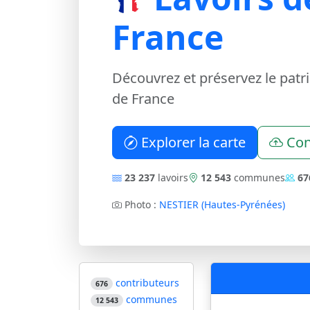
France
Découvrez et préservez le patr
de France
Explorer la carte
Con
23 237
lavoirs
12 543
communes
67
Photo :
NESTIER (Hautes-Pyrénées)
contributeurs
676
communes
12 543