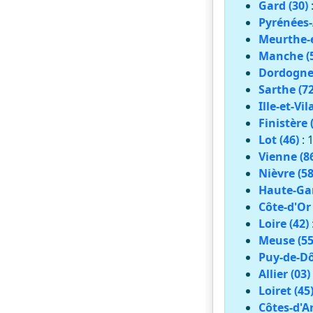
Gard (30)
Pyrénées-
Meurthe-e
Manche (
Dordogne 
Sarthe (72
Ille-et-Vil
Finistère 
Lot (46)
: 
Vienne (8
Nièvre (58
Haute-Gar
Côte-d'Or 
Loire (42)
Meuse (55
Puy-de-Dô
Allier (03)
Loiret (45
Côtes-d'A