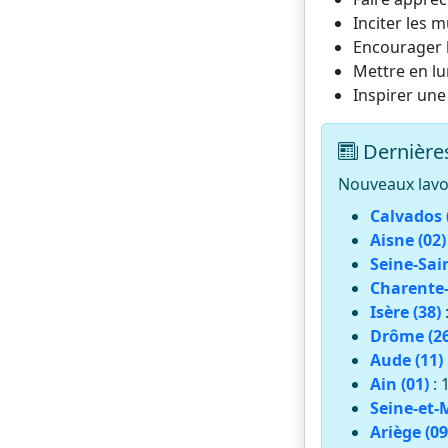
Inciter les m
Encourager l
Mettre en lu
Inspirer une
Dernières
Nouveaux lavoi
Calvados 
Aisne (02)
Seine-Sai
Charente-
Isère (38)
Drôme (26
Aude (11)
Ain (01)
: 
Seine-et-
Ariège (09