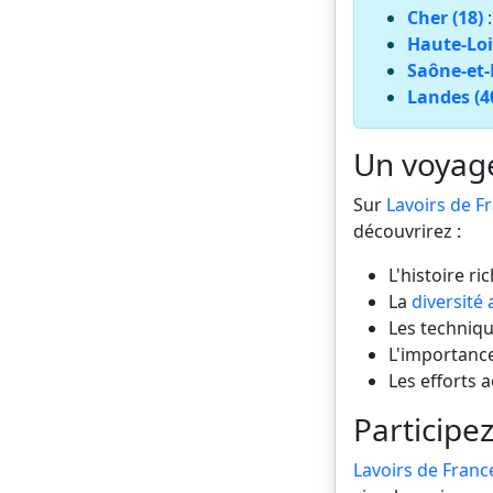
Cher (18)
Haute-Loi
Saône-et-L
Landes (4
Un voyage 
Sur
Lavoirs de F
découvrirez :
L'histoire ri
La
diversité 
Les technique
L'importance
Les efforts 
Participez
Lavoirs de Franc