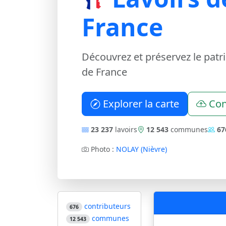
France
Découvrez et préservez le patr
de France
Explorer la carte
Con
23 237
lavoirs
12 543
communes
67
Photo :
NOLAY (Nièvre)
contributeurs
676
communes
12 543