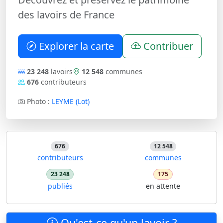
des lavoirs de France
Explorer la carte
Contribuer
23 248
lavoirs
12 548
communes
676
contributeurs
Photo :
LEYME (Lot)
676
12 548
contributeurs
communes
23 248
175
publiés
en attente
Qu'est-ce qu'un lavoir ?