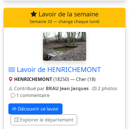
Lavoir de la semaine
Semaine 33 — change chaque lundi
Lavoir de HENRICHEMONT
HENRICHEMONT
(18250) — Cher (18)
Contribué par
BRAU Jean Jacques
2 photos
1 commentaire
Découvrir ce lavoir
Explorer le département