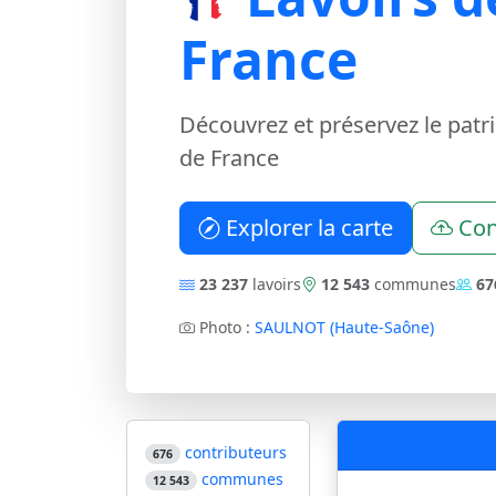
France
Découvrez et préservez le patr
de France
Explorer la carte
Con
23 237
lavoirs
12 543
communes
67
Photo :
SAULNOT (Haute-Saône)
contributeurs
676
communes
12 543