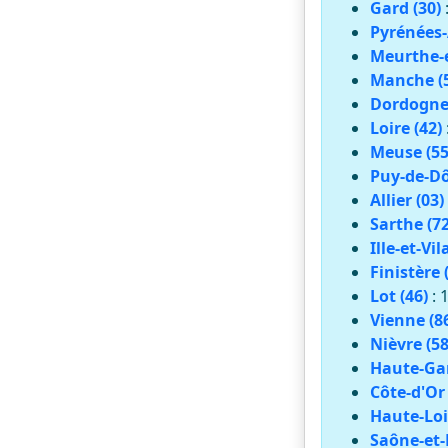
Gard (30)
Pyrénées-
Meurthe-e
Manche (
Dordogne 
Loire (42)
Meuse (55
Puy-de-Dô
Allier (03)
Sarthe (72
Ille-et-Vil
Finistère 
Lot (46)
: 
Vienne (8
Nièvre (58
Haute-Gar
Côte-d'Or 
Haute-Loi
Saône-et-L