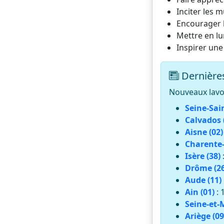
Inciter les m
Encourager l
Mettre en lu
Inspirer une
Dernières
Nouveaux lavoi
Seine-Sai
Calvados 
Aisne (02)
Charente-
Isère (38)
Drôme (26
Aude (11)
Ain (01)
: 
Seine-et-
Ariège (09