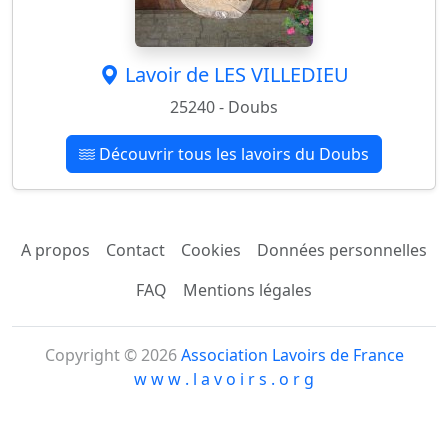
Lavoir de LES VILLEDIEU
25240 - Doubs
Découvrir tous les lavoirs du Doubs
A propos
Contact
Cookies
Données personnelles
FAQ
Mentions légales
Copyright © 2026
Association Lavoirs de France
w w w . l a v o i r s . o r g