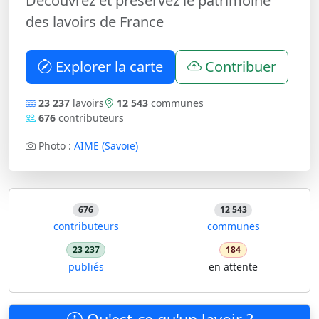
Découvrez et préservez le patrimoine
des lavoirs de France
Explorer la carte
Contribuer
23 237
lavoirs
12 543
communes
676
contributeurs
Photo :
AIME (Savoie)
676
12 543
contributeurs
communes
23 237
184
publiés
en attente