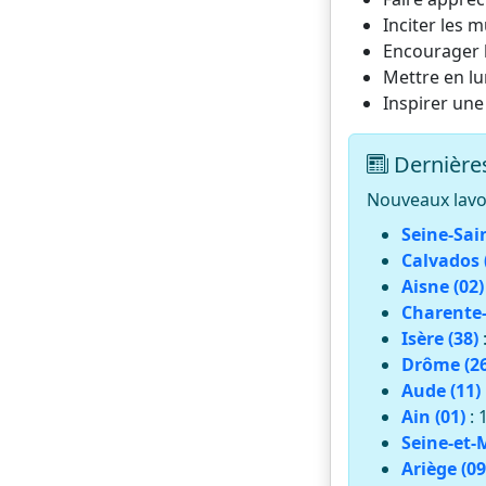
Inciter les m
Encourager l
Mettre en lu
Inspirer une
Dernières
Nouveaux lavoi
Seine-Sai
Calvados 
Aisne (02)
Charente-
Isère (38)
Drôme (26
Aude (11)
Ain (01)
: 
Seine-et-
Ariège (09