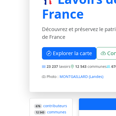
France
Découvrez et préservez le patr
de France
Explorer la carte
Con
23 237
lavoirs
12 543
communes
67
Photo :
MONTGAILLARD (Landes)
contributeurs
676
communes
12 543