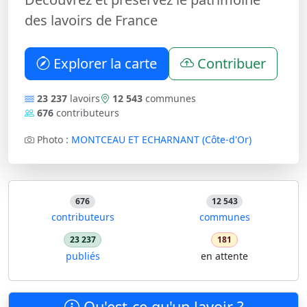
des lavoirs de France
Explorer la carte
Contribuer
23 237
lavoirs
12 543
communes
676
contributeurs
Photo :
MONTCEAU ET ECHARNANT (Côte-d'Or)
676
12 543
contributeurs
communes
23 237
181
publiés
en attente
Qu'est-ce qu'un lavoir ?