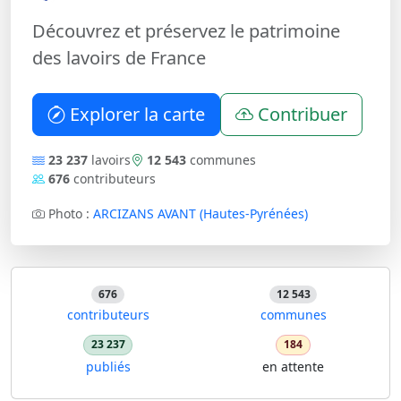
Découvrez et préservez le patrimoine
des lavoirs de France
Explorer la carte
Contribuer
23 237
lavoirs
12 543
communes
676
contributeurs
Photo :
ARCIZANS AVANT (Hautes-Pyrénées)
676
12 543
contributeurs
communes
23 237
184
publiés
en attente